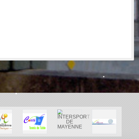
•
•
•
•
•
•