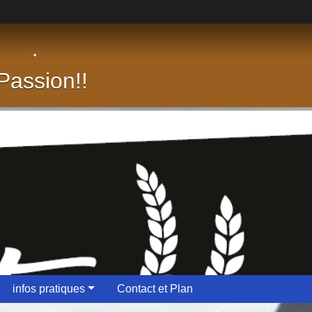
•
•
assion!!
infos pratiques
Contact et Plan
•