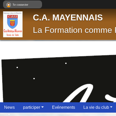
Panneau de gestion des cookies
Se connecter
C.A. MAYENNAIS
La Formation comme P
•
•
•
•
News
participer
Evénements
La vie du club