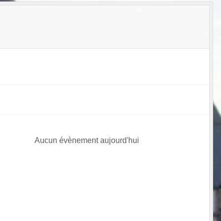
•
•
•
•
•
•
Aucun évènement aujourd'hui
•
•