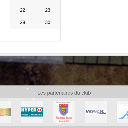
•
1
22
23
8
29
30
Les partenaires du club
•
•