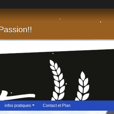
•
assion!!
•
•
•
•
•
•
•
infos pratiques
Contact et Plan