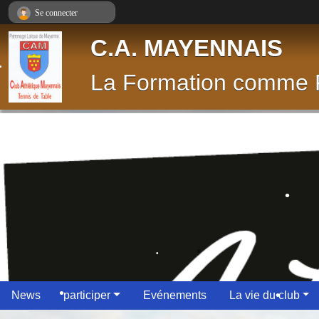
Panneau de gestion des cookies
Se connecter
C.A. MAYENNAIS
La Formation comme P
•
•
•
News
participer
Evénements
La vie du club
•