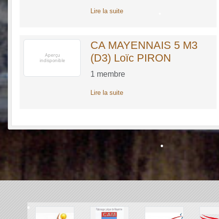
Lire la suite
•
•
CA MAYENNAIS 5 M3
(D3) Loïc PIRON
1
membre
Lire la suite
•
•