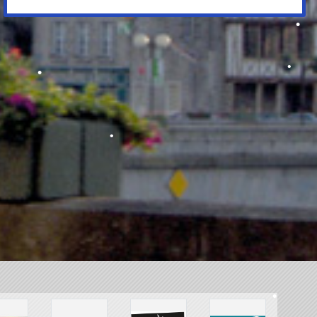
•
•
•
•