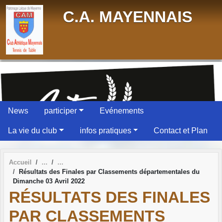
Panneau de gestion des cookies
C.A. MAYENNAIS
News
participer
Evénements
La vie du club
infos pratiques
Contact et Plan
Accueil
Résultats des Finales par Classements départementales du
Dimanche 03 Avril 2022
RÉSULTATS DES FINALES
PAR CLASSEMENTS